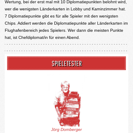
Wertung, bei der erst mal mit 10 Diplomatiepunkten belohnt wird,
wer die wenigsten Länderkarten in Lobby und Kaminzimmer hat.
7 Diplomatiepunkte gibt es für alle Spieler mit den wenigsten
Chips. Addiert werden die Diplomatiepunkte aller Länderkarten im
Flughafenbereich jedes Spielers. Wer dann die meisten Punkte
hat, ist Chefdiplomat/in für einen Abend.
SPIELETESTER
Jörg Domberger