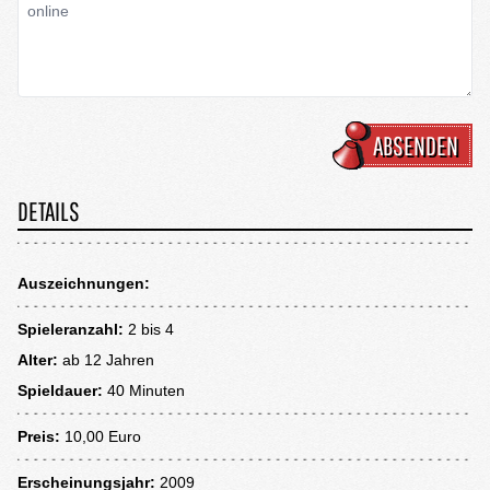
ABSENDEN
DETAILS
Auszeichnungen:
Spieleranzahl:
2 bis 4
Alter:
ab
12 Jahren
Spieldauer:
40 Minuten
Preis:
10,00 Euro
Erscheinungsjahr:
2009