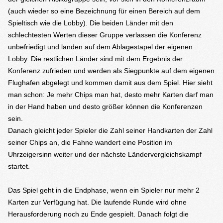
(auch wieder so eine Bezeichnung für einen Bereich auf dem
Spieltisch wie die Lobby). Die beiden Länder mit den
schlechtesten Werten dieser Gruppe verlassen die Konferenz
unbefriedigt und landen auf dem Ablagestapel der eigenen
Lobby. Die restlichen Länder sind mit dem Ergebnis der
Konferenz zufrieden und werden als Siegpunkte auf dem eigenen
Flughafen abgelegt und kommen damit aus dem Spiel. Hier sieht
man schon: Je mehr Chips man hat, desto mehr Karten darf man
in der Hand haben und desto größer können die Konferenzen
sein.
Danach gleicht jeder Spieler die Zahl seiner Handkarten der Zahl
seiner Chips an, die Fahne wandert eine Position im
Uhrzeigersinn weiter und der nächste Ländervergleichskampf
startet.
Das Spiel geht in die Endphase, wenn ein Spieler nur mehr 2
Karten zur Verfügung hat. Die laufende Runde wird ohne
Herausforderung noch zu Ende gespielt. Danach folgt die