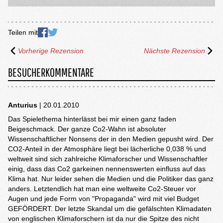
Teilen mit
Vorherige Rezension
Nächste Rezension
BESUCHERKOMMENTARE
Anturius
| 20.01.2010
Das Spielethema hinterlässt bei mir einen ganz faden
Beigeschmack. Der ganze Co2-Wahn ist absoluter
Wissenschaftlicher Nonsens der in den Medien gepusht wird. Der
CO2-Anteil in der Atmosphäre liegt bei lächerliche 0,038 % und
weltweit sind sich zahlreiche Klimaforscher und Wissenschaftler
einig, dass das Co2 garkeinen nennenswerten einfluss auf das
Klima hat. Nur leider sehen die Medien und die Politiker das ganz
anders. Letztendlich hat man eine weltweite Co2-Steuer vor
Augen und jede Form von "Propaganda" wird mit viel Budget
GEFÖRDERT. Der letzte Skandal um die gefälschten Klimadaten
von englischen Klimaforschern ist da nur die Spitze des nicht