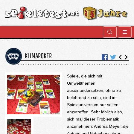
KLIMAPOKER
Spiele, die sich mit
Umweltthemen
auseinandersetzen, ohne zu
belehrend zu sein, sind im
Spieleuniversum nur selten
anzutreffen. Sehr löblich also,
sich mal dieser Problematik
anzunehmen. Andrea Meyer, die
Autorin und Betreiberin ihres