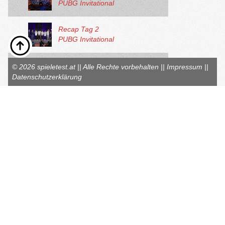
PUBG Invitational
Recap Tag 2
PUBG Invitational
Recap Tag 3
© 2026 spieletest.at || Alle Rechte vorbehalten ||
Impressum
||
PUBG Invitational -
Datenschutzerklärung
Charity Showdown
Recap Tag 4
PUBG Invitational
E3 2018 -
Thementage auf
13.06.2018
spieletest.at
E3
Pressekonferenz:
Electronic Arts