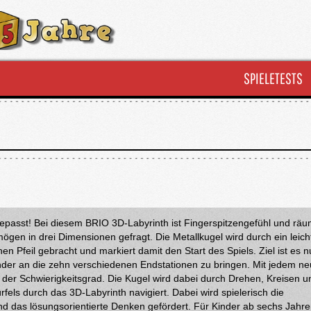
SPIELETESTS
gepasst!
Bei diesem BRIO 3D-Labyrinth ist Fingerspitzengefühl und räu
ögen in drei Dimensionen gefragt. Die Metallkugel wird durch ein leich
n Pfeil gebracht und markiert damit den Start des Spiels. Ziel ist es n
der an die zehn verschiedenen Endstationen zu bringen. Mit jedem n
 der Schwierigkeitsgrad. Die Kugel wird dabei durch Drehen, Kreisen u
fels durch das 3D-Labyrinth navigiert. Dabei wird spielerisch die
nd das lösungsorientierte Denken gefördert. Für Kinder ab sechs Jahre