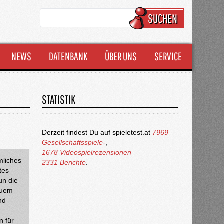
SUCHEN
NEWS
DATENBANK
ÜBER UNS
SERVICE
STATISTIK
Derzeit findest Du auf spieletest.at
7969
Gesellschaftsspiele-
,
1678 Videospielrezensionen
mliches
2331 Berichte
.
tes
un die
euem
nd
n für