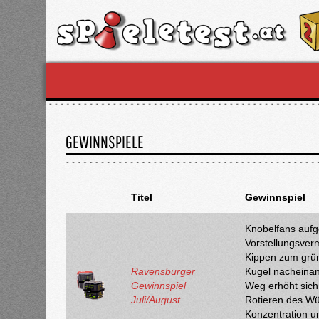
GEWINNSPIELE
Titel
Gewinnspiel
Knobelfans auf
Vorstellungsverm
Kippen zum grüne
Ravensburger
Kugel nacheinan
Gewinnspiel
Weg erhöht sich
Juli/August
Rotieren des Wür
Konzentration u