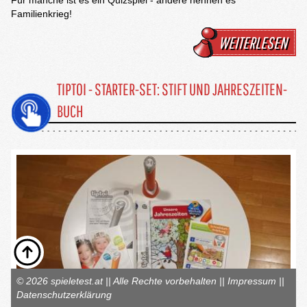
Für manche ist es ein Quizspiel - andere nennen es
Familienkrieg!
WEITERLESEN
TIPTOI - STARTER-SET: STIFT UND JAHRESZEITEN-
BUCH
© 2026 spieletest.at || Alle Rechte vorbehalten ||
Impressum
||
Datenschutzerklärung
Tiptoi hat sich mittlerweile auf dem Markt etabliert und bietet eine