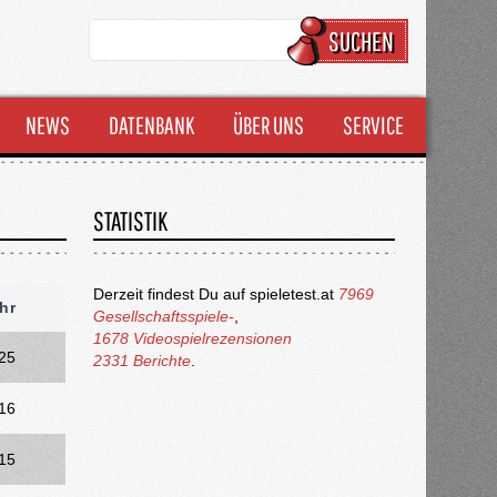
SUCHEN
NEWS
DATENBANK
ÜBER UNS
SERVICE
STATISTIK
Derzeit findest Du auf spieletest.at
7969
hr
Gesellschaftsspiele-
,
1678 Videospielrezensionen
25
2331 Berichte
.
16
15