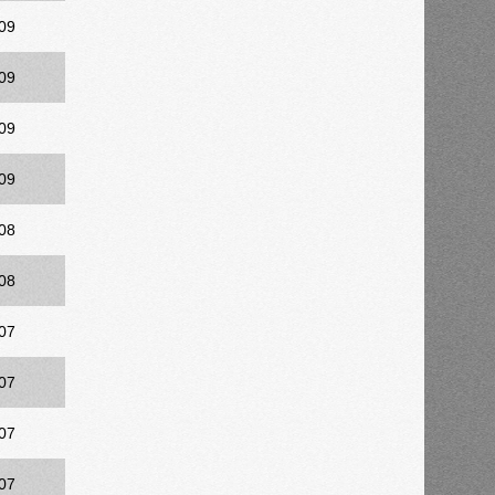
09
09
09
09
08
08
07
07
07
07