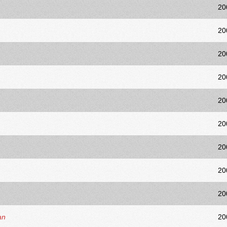
20
20
20
20
20
20
20
20
20
an
20