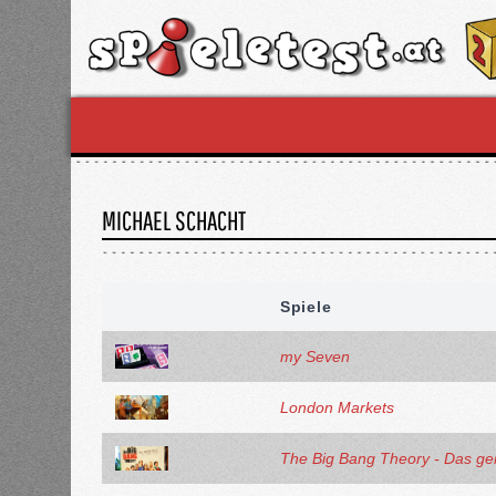
MICHAEL SCHACHT
Spiele
my Seven
London Markets
The Big Bang Theory - Das gen