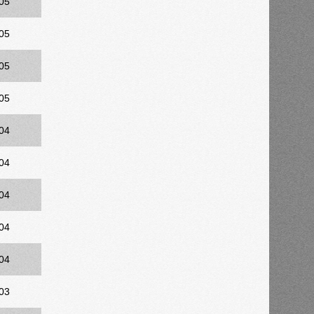
05
05
05
05
04
04
04
04
04
03