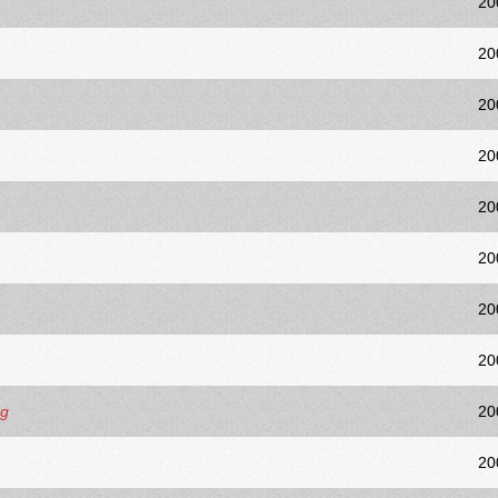
20
20
20
20
20
20
20
20
ng
20
20