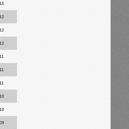
15
12
12
12
11
11
11
10
10
09