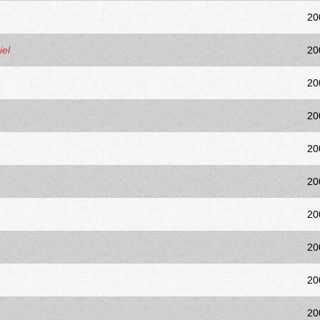
20
iel
20
20
20
20
20
20
20
20
20