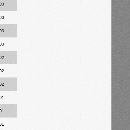
03
03
03
03
02
02
02
01
01
01