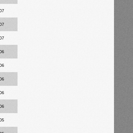
07
07
07
06
06
06
06
06
05