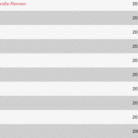
 große Rennen
20
20
20
20
20
20
20
20
20
20